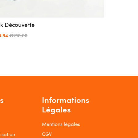
k Découverte
9.94
€210.00
s
Informations
Légales
Mentions légales
CGV
isation