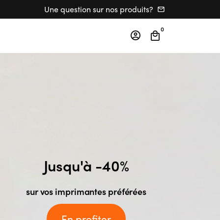
Une question sur nos produits?
email
0
account_circle
local_mall
Jusqu'à -40%
sur vos imprimantes préférées
En profiter