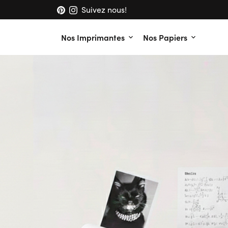
Passer
Suivez nous!
au
contenu
Nos Imprimantes
Nos Papiers
keyboard_arrow_down
keyboard_arrow_down