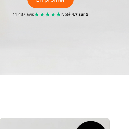
★
★
★
★
★
11 437 avis
Noté
4.7 sur 5