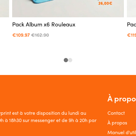
Pack Album x6 Rouleaux
Pac
€109.97
€162.90
€11
À propo
print est à votre disposition du lundi au
Contact
9h à 18h30 sur messenger et de 9h à 20h par
À propos
Manuel d'util