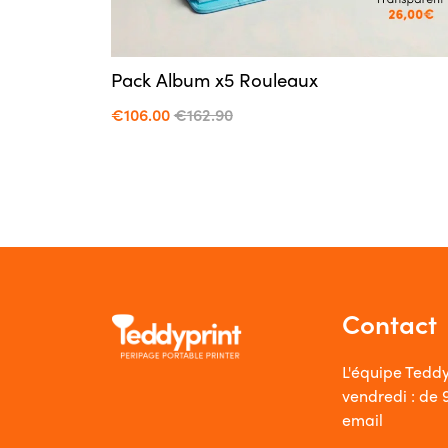
Pack Album x5 Rouleaux
€106.00
€162.90
Contact
L'équipe Teddy
vendredi : de 
email